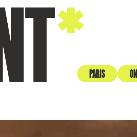
NT
*
PARIS
ON